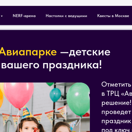
NERF-арена
Настолки с ведущими
Квесты в Москве
 Авиапарке
—детские
 вашего праздника!
Отметить
в ТРЦ «А
решение!
проведет
праздник 
под ключ 