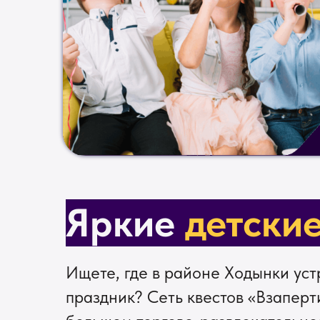
Яркие
детски
ЗАКАЗА
Ищете, где в районе Ходынки ус
праздник? Сеть квестов «Взаперт