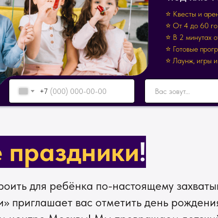
⭐ Квесты и арен
⭐ От 4 до 60 г
⭐ В 2 минутах 
⭐ Готовые прог
⭐ Лаунж, игры 
+7
е праздники
!
ТЬ
троить для ребёнка по-настоящему захва
и» приглашает вас отметить день рождени