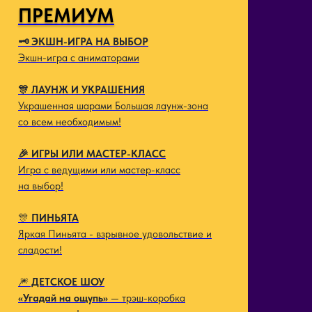
ПРЕМИУМ
🗝️ ЭКШН-ИГРА НА ВЫБОР
Экшн-игра с аниматорами
🎊 ЛАУНЖ И УКРАШЕНИЯ
Украшенная шарами Большая лаунж-зона
со всем необходимым!
🎉 ИГРЫ ИЛИ МАСТЕР-КЛАСС
Игра с ведущими или мастер-класс
на выбор!
🎊
ПИНЬЯТА
Яркая Пиньята - взрывное удовольствие и
сладости!
🎆
ДЕТСКОЕ ШОУ
«Угадай на ощупь»
— трэш-коробка