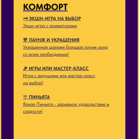
КОМФОРТ
🗝️ ЭКШН-ИГРА НА ВЫБОР
Экшн-игра с аниматорами
🎊 ЛАУНЖ И УКРАШЕНИЯ
Украшенная шарами Большая лаунж-зона
со всем необходимым!
🎉 ИГРЫ ИЛИ МАСТЕР-КЛАСС
Игра с ведущими или мастер-класс
на выбор!
🎊
ПИНЬЯТА
Яркая Пиньята - взрывное удовольствие и
сладости!