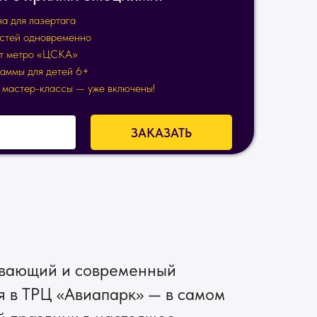
а для лазертага
остей одновременно
от метро «ЦСКА»
раммы для детей 6+
и мастер-классы — уже включены!
ЗАКАЗАТЬ
тывающий и современный
я в ТРЦ «Авиапарк» — в самом