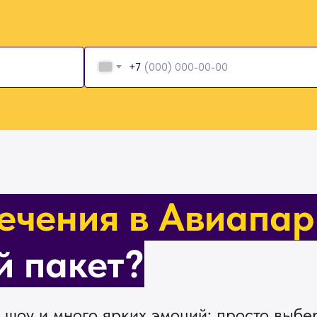
+7
ечения в Авиапар
й пакет?
 шоу и много ярких эмоций: просто выбе