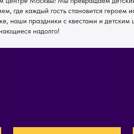
м центре Москвы! Мы превращаем детский
м, где каждый гость становится героем и
ке, наши праздники с квестами и детским 
нающиеся надолго!