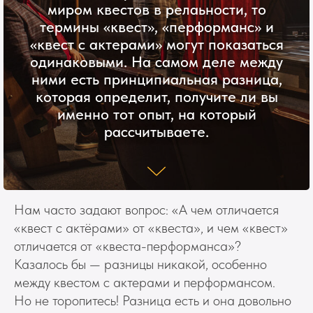
миром квестов в релаьности, то
термины «квест», «перформанс» и
«квест с актерами» могут показаться
одинаковыми. На самом деле между
ними есть принципиальная разница,
которая определит, получите ли вы
именно тот опыт, на который
рассчитываете.
Нам часто задают вопрос: «А чем отличается
«квест с актёрами» от «квеста», и чем «квест»
отличается от «квеста-перформанса»?
Казалось бы — разницы никакой, особенно
между квестом с актерами и перформансом.
Но не торопитесь! Разница есть и она довольно