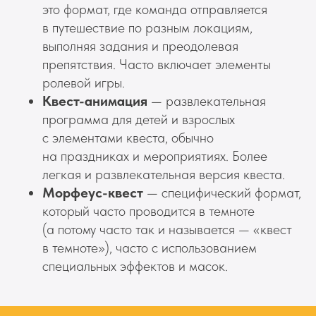
это формат, где команда отправляется
в путешествие по разным локациям,
выполняя задания и преодолевая
препятствия. Часто включает элементы
ролевой игры.
+7 (977) 089-76-75
Квест-анимация
— развлекательная
prazdnik@vzaperti.net
программа для детей и взрослых
с элементами квеста, обычно
заказать звонок
на праздниках и мероприятиях. Более
легкая и развлекательная версия квеста.
Морфеус-квест
— специфический формат,
Праздники
который часто проводится в темноте
Праздник на квестах
(а потому часто так и называется — «квест
Праздник на Нерф-арене
в темноте»), часто с использованием
Праздник с пожарными
специальных эффектов и масок.
Лофт в аренду в Москве
Развлечения