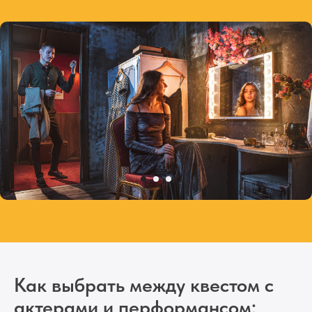
Мафия с ведущими
Мастер-классы в Москве
Выездные праздники
Кулинарные мастер-классы
Творческие мастер-классы
Контакты и реквизиты
prazdnik@vzaperti.net
Праздники в Санкт-Петербурге
Праздники в Твери
Праздники в Москве
Как выбрать между квестом с
актерами и перформансом: