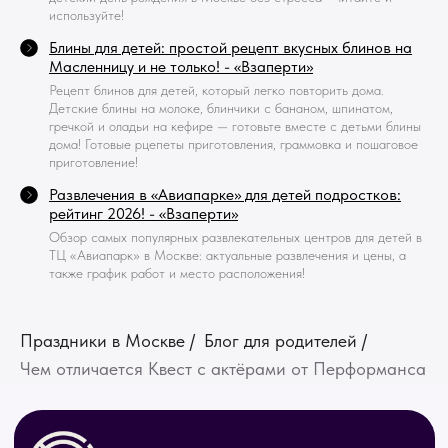
используйте!
Блины для детей: простой рецепт вкусных блинов на
Масленницу и не только! - «Взаперти»
Рецепт блинов для детей, который легко повторить дома.
Детские блины на молоке, блинчики с бананом, шпинатом,
гречкой и оладьи на кефире — готовьте вместе с детьми блины
дома! Готовые рцепеты приготовления, граммовка и пошаговое
приготовление!
Развлечения в «Авиапарке» для детей подростков:
рейтинг 2026! - «Взаперти»
Обзор самых популярных развлекательных центров для детей в
ТЦ «Авиапарк» в Москве: актуальные развлечения и цены, а
также график работ и место расположения!
Праздники в Москве
/
Блог для родителей
/
Чем отличается Квест с актёрами от Перформанса